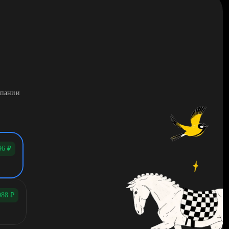
мпании
96
₽
088
₽