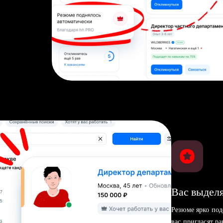
Вас выделя
Резюме ярко под
вас пригласят р