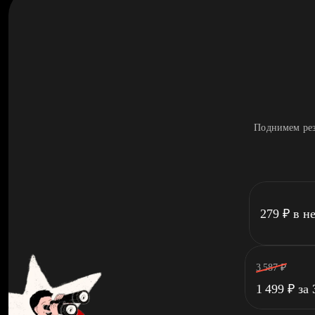
Поднимем рез
279
₽
в н
3 587
₽
1 499
₽
за 