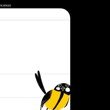
ткликах