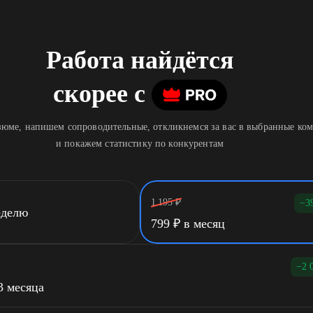
Работа найдётся
скорее
c
юме, напишем сопроводительные, откликнемся за вас в выбранные ко
и покажем статистику по конкурентам
1 195
₽
−3
еделю
799
₽
в месяц
−2 
3 месяца