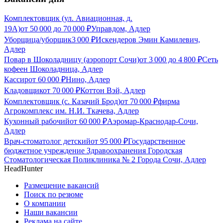
Комплектовщик (ул. Авиационная, д.
19А)
от
50 000
до
70 000
₽
Управдом, Адлер
Уборщица/уборщик
3 000
₽
Искендеров Эмин Камилевич,
Адлер
Повар в Шоколадницу (аэропорт Сочи)
от
3 000
до
4 800
₽
Сеть
кофеен Шоколадница, Адлер
Кассир
от
60 000
₽
Нино, Адлер
Кладовщик
от
70 000
₽
Коттон Вэй, Адлер
Комплектовщик (с. Казачий Брод)
от
70 000
₽
фирма
Агрокомплекс им. Н.И. Ткачева, Адлер
Кухонный рабочий
от
60 000
₽
Аэромар-Краснодар-Сочи,
Адлер
Врач-стоматолог детский
от
95 000
₽
Государственное
бюджетное учреждение Здравоохранения Городская
Стоматологическая Поликлиника № 2 Города Сочи, Адлер
HeadHunter
Размещение вакансий
Поиск по резюме
О компании
Наши вакансии
Реклама на сайте