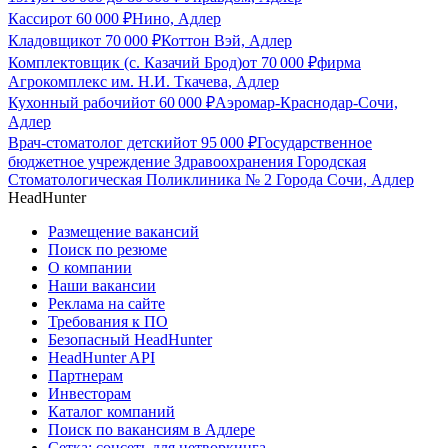
Кассир
от
60 000
₽
Нино, Адлер
Кладовщик
от
70 000
₽
Коттон Вэй, Адлер
Комплектовщик (с. Казачий Брод)
от
70 000
₽
фирма
Агрокомплекс им. Н.И. Ткачева, Адлер
Кухонный рабочий
от
60 000
₽
Аэромар-Краснодар-Сочи,
Адлер
Врач-стоматолог детский
от
95 000
₽
Государственное
бюджетное учреждение Здравоохранения Городская
Стоматологическая Поликлиника № 2 Города Сочи, Адлер
HeadHunter
Размещение вакансий
Поиск по резюме
О компании
Наши вакансии
Реклама на сайте
Требования к ПО
Безопасный HeadHunter
HeadHunter API
Партнерам
Инвесторам
Каталог компаний
Поиск по вакансиям в Адлере
Сетка: соцсеть для нетворкинга