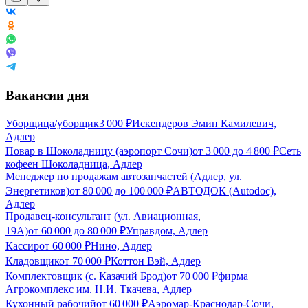
Вакансии дня
Уборщица/уборщик
3 000
₽
Искендеров Эмин Камилевич,
Адлер
Повар в Шоколадницу (аэропорт Сочи)
от
3 000
до
4 800
₽
Сеть
кофеен Шоколадница, Адлер
Менеджер по продажам автозапчастей (Адлер, ул.
Энергетиков)
от
80 000
до
100 000
₽
АВТОДОК (Autodoc),
Адлер
Продавец-консультант (ул. Авиационная,
19А)
от
60 000
до
80 000
₽
Управдом, Адлер
Кассир
от
60 000
₽
Нино, Адлер
Кладовщик
от
70 000
₽
Коттон Вэй, Адлер
Комплектовщик (с. Казачий Брод)
от
70 000
₽
фирма
Агрокомплекс им. Н.И. Ткачева, Адлер
Кухонный рабочий
от
60 000
₽
Аэромар-Краснодар-Сочи,