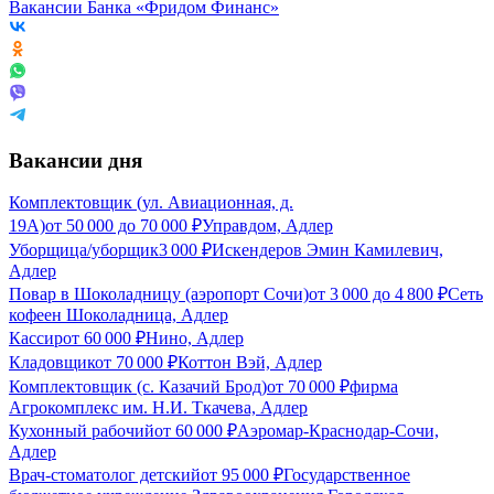
Вакансии Банка «Фридом Финанс»
Вакансии дня
Комплектовщик (ул. Авиационная, д.
19А)
от
50 000
до
70 000
₽
Управдом, Адлер
Уборщица/уборщик
3 000
₽
Искендеров Эмин Камилевич,
Адлер
Повар в Шоколадницу (аэропорт Сочи)
от
3 000
до
4 800
₽
Сеть
кофеен Шоколадница, Адлер
Кассир
от
60 000
₽
Нино, Адлер
Кладовщик
от
70 000
₽
Коттон Вэй, Адлер
Комплектовщик (с. Казачий Брод)
от
70 000
₽
фирма
Агрокомплекс им. Н.И. Ткачева, Адлер
Кухонный рабочий
от
60 000
₽
Аэромар-Краснодар-Сочи,
Адлер
Врач-стоматолог детский
от
95 000
₽
Государственное