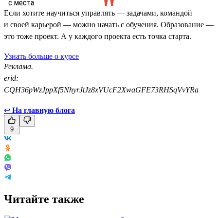
Если хотите научиться управлять — задачами, командой
и своей карьерой — можно начать с обучения. Образование —
это тоже проект. А у каждого проекта есть точка старта.
Узнать больше о курсе
Реклама.
erid:
CQH36pWzJppXf5NhyrJtJz8xVUcF2XwaGFE73RHSqVvYRa
↩
На главную блога
9
Читайте также