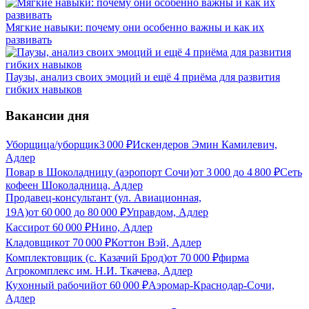
Мягкие навыки: почему они особенно важны и как их
развивать
Паузы, анализ своих эмоций и ещё 4 приёма для развития
гибких навыков
Вакансии дня
Уборщица/уборщик
3 000
₽
Искендеров Эмин Камилевич,
Адлер
Повар в Шоколадницу (аэропорт Сочи)
от
3 000
до
4 800
₽
Сеть
кофеен Шоколадница, Адлер
Продавец-консультант (ул. Авиационная,
19А)
от
60 000
до
80 000
₽
Управдом, Адлер
Кассир
от
60 000
₽
Нино, Адлер
Кладовщик
от
70 000
₽
Коттон Вэй, Адлер
Комплектовщик (с. Казачий Брод)
от
70 000
₽
фирма
Агрокомплекс им. Н.И. Ткачева, Адлер
Кухонный рабочий
от
60 000
₽
Аэромар-Краснодар-Сочи,
Адлер