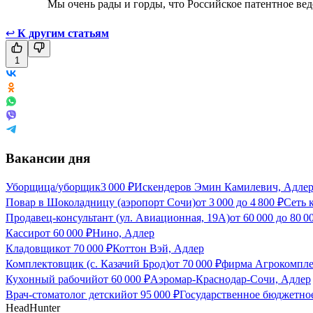
Мы очень рады и горды, что Российское патентное вед
↩
К другим статьям
1
Вакансии дня
Уборщица/уборщик
3 000
₽
Искендеров Эмин Камилевич, Адле
Повар в Шоколадницу (аэропорт Сочи)
от
3 000
до
4 800
₽
Сеть 
Продавец-консультант (ул. Авиационная, 19А)
от
60 000
до
80 0
Кассир
от
60 000
₽
Нино, Адлер
Кладовщик
от
70 000
₽
Коттон Вэй, Адлер
Комплектовщик (с. Казачий Брод)
от
70 000
₽
фирма Агрокомплек
Кухонный рабочий
от
60 000
₽
Аэромар-Краснодар-Сочи, Адлер
Врач-стоматолог детский
от
95 000
₽
Государственное бюджетно
HeadHunter