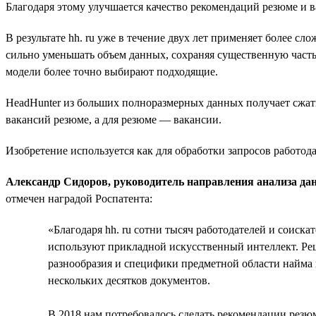
Благодаря этому улучшается качество рекомендаций резюме и 
В результате hh. ru уже в течение двух лет применяет более 
сильно уменьшать объем данных, сохраняя существенную часть 
модели более точно выбирают подходящие.
HeadHunter из больших полноразмерных данных получает сжаты
вакансий резюме, а для резюме — вакансии.
Изобретение используется как для обработки запросов работода
Александр Сидоров, руководитель направления анализа дан
отмечен наградой Роспатента:
«Благодаря hh. ru сотни тысяч работодателей и соиска
используют прикладной искусственный интеллект. Реше
разнообразия и специфики предметной области найма и
нескольких десятков документов.
В 2018 нам потребовалось сделать рекомендации резюм