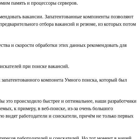
омим память и процессоры серверов.
комендовать вакансии. Запатентованные компоненты позволяют
предварительного отбора вакансий и резюме, из которых потом
ства и скорости обработки этих данных рекомендовать для
оискателей при поиске вакансий.
я запатентованного компонета Умного поиска, который был
Чтобы это происходило быстрее и оптимальнее, наши разработчики
мых, к примеру, в веб-поиске, из-за очень большого
ую видят работодатели и соискатели, причём не только первых
тересов работодателей и соискателей. Но тот момент в нашей