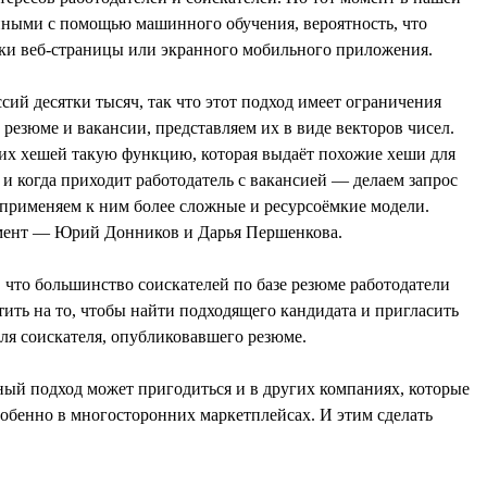
нными с помощью машинного обучения, вероятность, что
овки веб-страницы или экранного мобильного приложения.
й десятки тысяч, так что этот подход имеет ограничения
езюме и вакансии, представляем их в виде векторов чисел.
этих хешей такую функцию, которая выдаёт похожие хеши для
 и когда приходит работодатель с вакансией — делаем запрос
, применяем к ним более сложные и ресурсоёмкие модели.
амент — Юрий Донников и Дарья Першенкова.
, что большинство соискателей по базе резюме работодатели
тить на то, чтобы найти подходящего кандидата и пригласить
 для соискателя, опубликовавшего резюме.
ный подход может пригодиться и в других компаниях, которые
собенно в многосторонних маркетплейсах. И этим сделать