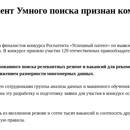
нент Умного поиска признан к
ло финалистов конкурса Роспатента «Успешный патент» по выяв
. В конкурсе приняли участие 129 отечественных правообладате
ированного поиска релевантных резюме и вакансий для реко
понижением размерности многомерных данных
.
тен сотрудниками группы анализа данных и машинного обучени
 на эту разработку и подготовку заявки для участия в конкурсе
 из миллионов резюме и сотен тысяч вакансий и соотносить друг 
ную правила.