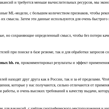
вакансий и требуется меньше вычислительных ресурсов, мы экон
сложные ML-модели, с большим количеством признаков, чтобы ре
их смысла. Затем эти данные используются для очень быстрого 
е, но сохраняющие определенный смысл, чтобы без потери каче
телей при поиске в базе резюме, так и для обработки запросов с
ных hh. ru
, прокомментировал результаты и эффект применени
телей находят друг друга как в России, так и за её пределами. 
ния, которые у нас получаются, сильно отличаются от применяе
 работы, и очень высоких требований к качеству выдачи, котор
е для вакансий, с учётом географического местоположения и ин