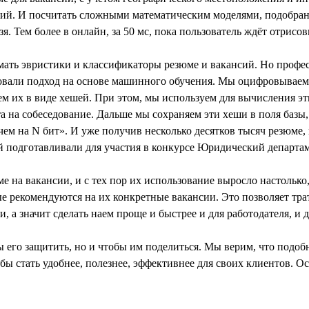
нсий. И посчитать сложными математическим моделями, подобра
. Тем более в онлайн, за 50 мс, пока пользователь ждёт отрис
ть эвристики и классификаторы резюме и вакансий. Но професси
вали подход на основе машинного обучения. Мы оцифровываем р
яем их в виде хешей. При этом, мы используем для вычисления 
а на собеседование. Дальше мы сохраняем эти хеши в поля базы,
 чем на N бит». И уже получив несколько десятков тысяч резюме
ый подготавливали для участия в конкурсе Юридический департ
е на вакансии, и с тех пор их использование выросло настолько
е рекомендуются на их конкретные вакансии. Это позволяет тра
и, а значит сделать наем проще и быстрее и для работодателя, и
ы его защитить, но и чтобы им поделиться. Мы верим, что подоб
ы стать удобнее, полезнее, эффективнее для своих клиентов. О