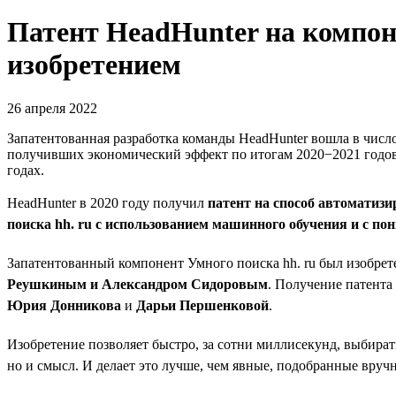
Патент HeadHunter на компо
изобретением
26 апреля 2022
Запатентованная разработка команды HeadHunter вошла в чис
получивших экономический эффект по итогам 2020−2021 годов
годах.
HeadHunter в 2020 году получил
патент на способ автоматиз
поиска hh. ru с использованием машинного обучения и с 
Запатентованный компонент Умного поиска hh. ru был изобре
Реушкиным и Александром Сидоровым
. Получение патента
Юрия Донникова
и
Дарьи Першенковой
.
Изобретение позволяет быстро, за сотни миллисекунд, выбирать
но и смысл. И делает это лучше, чем явные, подобранные вруч