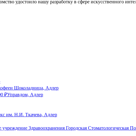
омство удостоило нашу разработку в сфере искусственного инте
р
кофеен Шоколадница, Адлер
00
₽
Управдом, Адлер
с им. Н.И. Ткачева, Адлер
е учреждение Здравоохранения Городская Стоматологическая П