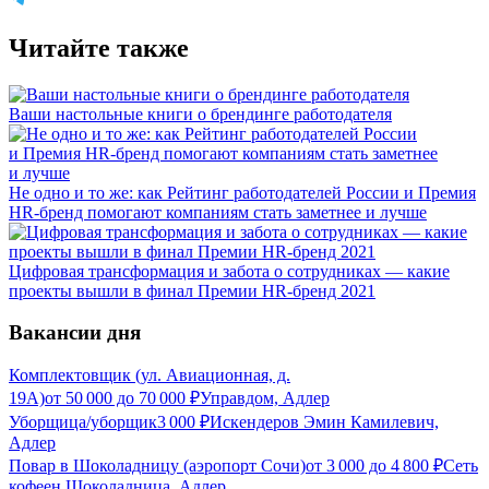
Читайте также
Ваши настольные книги о брендинге работодателя
Не одно и то же: как Рейтинг работодателей России и Премия
HR-бренд помогают компаниям стать заметнее и лучше
Цифровая трансформация и забота о сотрудниках — какие
проекты вышли в финал Премии HR-бренд 2021
Вакансии дня
Комплектовщик (ул. Авиационная, д.
19А)
от
50 000
до
70 000
₽
Управдом, Адлер
Уборщица/уборщик
3 000
₽
Искендеров Эмин Камилевич,
Адлер
Повар в Шоколадницу (аэропорт Сочи)
от
3 000
до
4 800
₽
Сеть
кофеен Шоколадница, Адлер