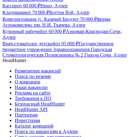
Кассир
от
60 000
₽
Нино, Адлер
Кладовщик
от
70 000
₽
Коттон Вэй, Адлер
Комплектовщик (с. Казачий Брод)
от
70 000
₽
фирма
Агрокомплекс им. Н.И. Ткачева, Адлер
Кухонный рабочий
от
60 000
₽
Аэромар-Краснодар-Сочи,
Адлер
Врач-стоматолог детский
от
95 000
₽
Государственное
бюджетное учреждение Здравоохранения Городская
Стоматологическая Поликлиника № 2 Города Сочи, Адлер
HeadHunter
Размещение вакансий
Поиск по резюме
О компании
Наши вакансии
Реклама на сайте
Требования к ПО
Безопасный HeadHunter
HeadHunter API
Партнерам
Инвесторам
Каталог компаний
Поиск по вакансиям в Адлере
Сетка: соцсеть для нетворкинга