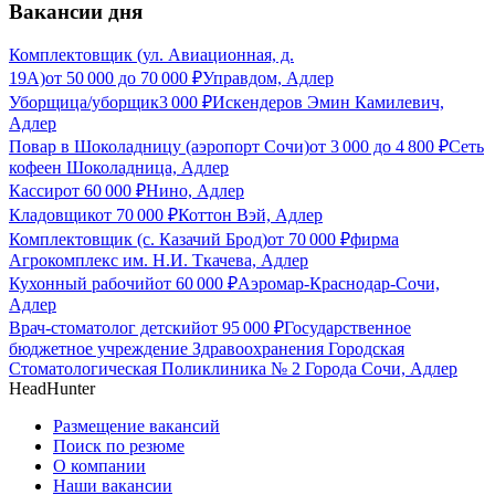
Вакансии дня
Комплектовщик (ул. Авиационная, д.
19А)
от
50 000
до
70 000
₽
Управдом, Адлер
Уборщица/уборщик
3 000
₽
Искендеров Эмин Камилевич,
Адлер
Повар в Шоколадницу (аэропорт Сочи)
от
3 000
до
4 800
₽
Сеть
кофеен Шоколадница, Адлер
Кассир
от
60 000
₽
Нино, Адлер
Кладовщик
от
70 000
₽
Коттон Вэй, Адлер
Комплектовщик (с. Казачий Брод)
от
70 000
₽
фирма
Агрокомплекс им. Н.И. Ткачева, Адлер
Кухонный рабочий
от
60 000
₽
Аэромар-Краснодар-Сочи,
Адлер
Врач-стоматолог детский
от
95 000
₽
Государственное
бюджетное учреждение Здравоохранения Городская
Стоматологическая Поликлиника № 2 Города Сочи, Адлер
HeadHunter
Размещение вакансий
Поиск по резюме
О компании
Наши вакансии