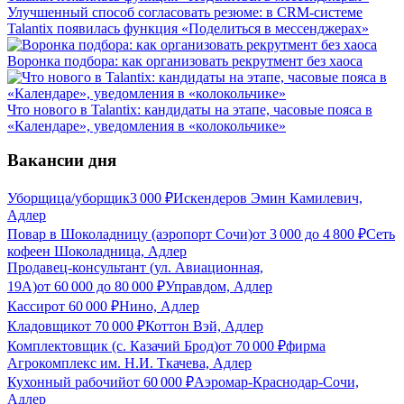
Улучшенный способ согласовать резюме: в CRM-системе
Talantix появилась функция «Поделиться в мессенджерах»
Воронка подбора: как организовать рекрутмент без хаоса
Что нового в Talantix: кандидаты на этапе, часовые пояса в
«Календаре», уведомления в «колокольчике»
Вакансии дня
Уборщица/уборщик
3 000
₽
Искендеров Эмин Камилевич,
Адлер
Повар в Шоколадницу (аэропорт Сочи)
от
3 000
до
4 800
₽
Сеть
кофеен Шоколадница, Адлер
Продавец-консультант (ул. Авиационная,
19А)
от
60 000
до
80 000
₽
Управдом, Адлер
Кассир
от
60 000
₽
Нино, Адлер
Кладовщик
от
70 000
₽
Коттон Вэй, Адлер
Комплектовщик (с. Казачий Брод)
от
70 000
₽
фирма
Агрокомплекс им. Н.И. Ткачева, Адлер
Кухонный рабочий
от
60 000
₽
Аэромар-Краснодар-Сочи,
Адлер