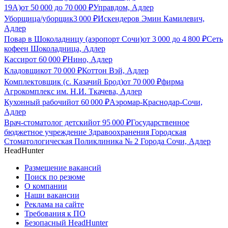
19А)
от
50 000
до
70 000
₽
Управдом, Адлер
Уборщица/уборщик
3 000
₽
Искендеров Эмин Камилевич,
Адлер
Повар в Шоколадницу (аэропорт Сочи)
от
3 000
до
4 800
₽
Сеть
кофеен Шоколадница, Адлер
Кассир
от
60 000
₽
Нино, Адлер
Кладовщик
от
70 000
₽
Коттон Вэй, Адлер
Комплектовщик (с. Казачий Брод)
от
70 000
₽
фирма
Агрокомплекс им. Н.И. Ткачева, Адлер
Кухонный рабочий
от
60 000
₽
Аэромар-Краснодар-Сочи,
Адлер
Врач-стоматолог детский
от
95 000
₽
Государственное
бюджетное учреждение Здравоохранения Городская
Стоматологическая Поликлиника № 2 Города Сочи, Адлер
HeadHunter
Размещение вакансий
Поиск по резюме
О компании
Наши вакансии
Реклама на сайте
Требования к ПО
Безопасный HeadHunter