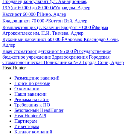
Продавец-консультант (ул. Авиационная,
19А)
от
60 000
до
80 000
₽
Управдом, Адлер
Кассир
от
60 000
₽
Нино, Адлер
Кладовщик
от
70 000
₽
Коттон Вэй, Адлер
Комплектовщик (с. Казачий Брод)
от
70 000
₽
фирма
Агрокомплекс им. Н.И. Ткачева, Адлер
Кухонный рабочий
от
60 000
₽
Аэромар-Краснодар-Сочи,
Адлер
Врач-стоматолог детский
от
95 000
₽
Государственное
бюджетное учреждение Здравоохранения Городская
Стоматологическая Поликлиника № 2 Города Сочи, Адлер
HeadHunter
Размещение вакансий
Поиск по резюме
О компании
Наши вакансии
Реклама на сайте
Требования к ПО
Безопасный HeadHunter
HeadHunter API
Партнерам
Инвесторам
Каталог компаний