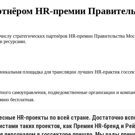
партнёром HR-премии Правител
 числу стратегических партнёров HR-премии Правительства Мос
и ресурсами.
никальная площадка для трансляции лучших HR-практик госсект
стного самоуправления, подведомственные организации и комп
емию бесплатная.
ресные HR-проекты по всей стране. Достаточно вс
стами таких проектов, как Премия HR-бренд и Рей
я персоналом в госсекторе пришло. Мы рады приня