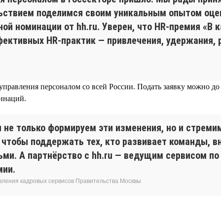
льствием поделимся своим уникальным опытом оц
ой номинации от hh.ru. Уверен, что HR-премия «В
фективных HR-практик — привлечения, удержания, 
управления персоналом со всей России. Подать заявку можно до
минаций.
ы не только формируем эти изменения, но и стрем
, чтобы поддержать тех, кто развивает команды, 
и. А партнёрство с hh.ru — ведущим сервисом по 
мии.
авления кадровых сервисов Правительства Москвы