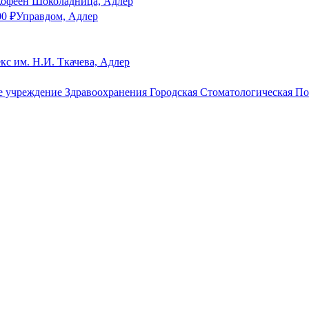
кофеен Шоколадница, Адлер
00
₽
Управдом, Адлер
с им. Н.И. Ткачева, Адлер
е учреждение Здравоохранения Городская Стоматологическая П