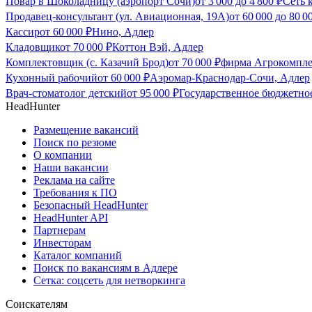
Повар в Шоколадницу (аэропорт Сочи)
от
3 000
до
4 800
₽
Сеть 
Продавец-консультант (ул. Авиационная, 19А)
от
60 000
до
80 0
Кассир
от
60 000
₽
Нино, Адлер
Кладовщик
от
70 000
₽
Коттон Вэй, Адлер
Комплектовщик (с. Казачий Брод)
от
70 000
₽
фирма Агрокомплек
Кухонный рабочий
от
60 000
₽
Аэромар-Краснодар-Сочи, Адлер
Врач-стоматолог детский
от
95 000
₽
Государственное бюджетно
HeadHunter
Размещение вакансий
Поиск по резюме
О компании
Наши вакансии
Реклама на сайте
Требования к ПО
Безопасный HeadHunter
HeadHunter API
Партнерам
Инвесторам
Каталог компаний
Поиск по вакансиям в Адлере
Сетка: соцсеть для нетворкинга
Соискателям