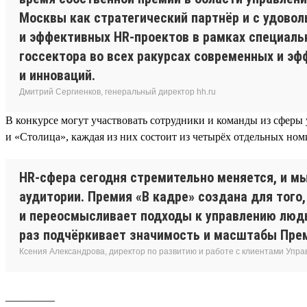
Москвы как стратегический партнёр и с удово
и эффективных HR-проектов в рамках специальн
госсектора во всех ракурсах современных и эф
и инноваций.
Дмитрий Сергиенков, генеральный директор hh.ru
В конкурсе могут участвовать сотрудники и команды из сферы 
и «Столица», каждая из них состоит из четырёх отдельных но
HR-сфера сегодня стремительно меняется, и м
аудитории. Премия «В кадре» создана для того
и переосмысливает подходы к управлению людьм
раз подчёркивает значимость и масштабы Пре
Ксения Александрова, директор по развитию и работе с клиентами Упр
_________