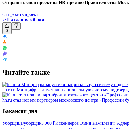
Отправить свой проект на HR-премию Правительства Моск
Отправить проект
↩
На главную блога
3
Читайте также
hh.ru и Минцифры запустили национальную систему подтвержд
hh.ru стал новым партнёром московского центра «Профессии б
Вакансии дня
Уборщица/уборщик
3 000
₽
Искендеров Эмин Камилевич, Адле