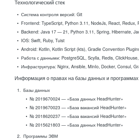
Технологический стек
Система контроля версий:
Git
Frontend:
TypeScript, Python 3.11, NodeJs, React, Redux, R
Backend:
Java 17 — 21, Python 3.11, Spring, Hibernate, Jac
IOS:
Swift, Ruby, Tuist
Android:
Kotlin, Kotlin Script (kts), Gradle Convention Plugi
Работа с данными:
PostgreSQL, Scylla, Redis, ClickHouse, 
Инфраструктура:
Nginx, Ansible, MinIo, Docker, Consul, G
Информация о правах на базы данных и программах
Базы данных
№ 2019670024 — «База данных HeadHunter»
№ 2019670023 — «База вакансий HeadHunter»
№ 2018620237 — «База вакансий HeadHunter»
№ 2015621803 — «База данных HeadHunter»
Программы ЭВМ