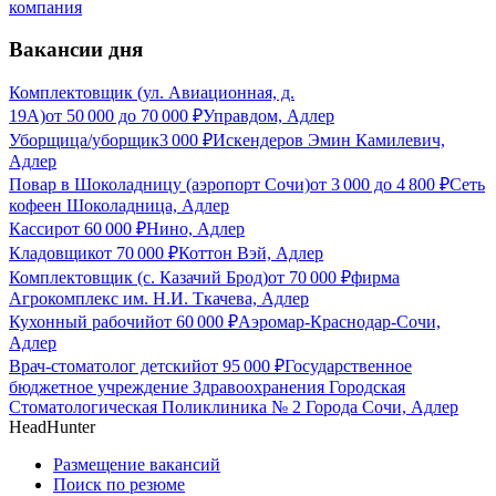
компания
Вакансии дня
Комплектовщик (ул. Авиационная, д.
19А)
от
50 000
до
70 000
₽
Управдом, Адлер
Уборщица/уборщик
3 000
₽
Искендеров Эмин Камилевич,
Адлер
Повар в Шоколадницу (аэропорт Сочи)
от
3 000
до
4 800
₽
Сеть
кофеен Шоколадница, Адлер
Кассир
от
60 000
₽
Нино, Адлер
Кладовщик
от
70 000
₽
Коттон Вэй, Адлер
Комплектовщик (с. Казачий Брод)
от
70 000
₽
фирма
Агрокомплекс им. Н.И. Ткачева, Адлер
Кухонный рабочий
от
60 000
₽
Аэромар-Краснодар-Сочи,
Адлер
Врач-стоматолог детский
от
95 000
₽
Государственное
бюджетное учреждение Здравоохранения Городская
Стоматологическая Поликлиника № 2 Города Сочи, Адлер
HeadHunter
Размещение вакансий
Поиск по резюме