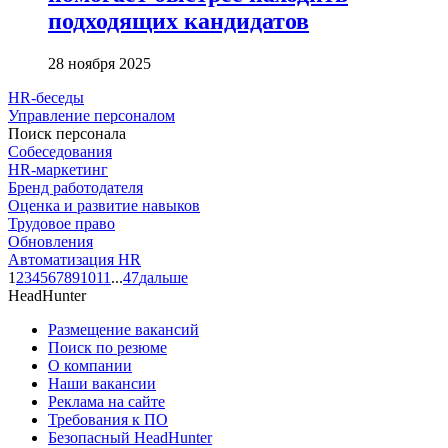
подходящих кандидатов
28 ноября 2025
HR-беседы
Управление персоналом
Поиск персонала
Собеседования
HR-маркетинг
Бренд работодателя
Оценка и развитие навыков
Трудовое право
Обновления
Автоматизация HR
1
2
3
4
5
6
7
8
9
10
11
...
47
дальше
HeadHunter
Размещение вакансий
Поиск по резюме
О компании
Наши вакансии
Реклама на сайте
Требования к ПО
Безопасный HeadHunter