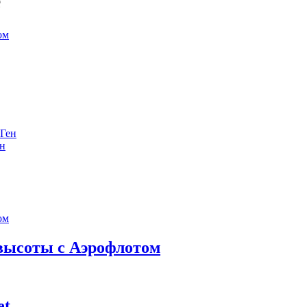
е
ен
 высоты с Аэрофлотом
et