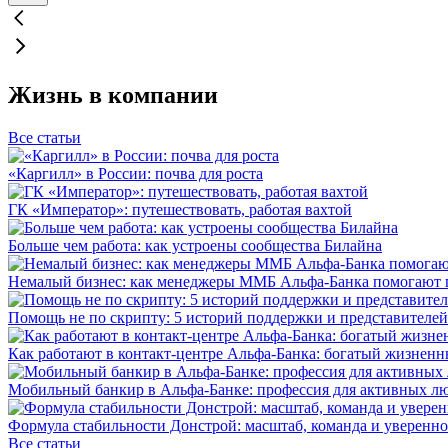
Жизнь в компании
Все статьи
«Каргилл» в России: почва для роста
ГК «Император»: путешествовать, работая вахтой
Больше чем работа: как устроены сообщества Билайна
Немалый бизнес: как менеджеры ММБ Альфа-Банка помогают 
Помощь не по скрипту: 5 историй поддержки и представителей
Как работают в контакт-центре Альфа-Банка: богатый жизненн
Мобильный банкир в Альфа-Банке: профессия для активных л
Формула стабильности Донстрой: масштаб, команда и уверенно
Все статьи