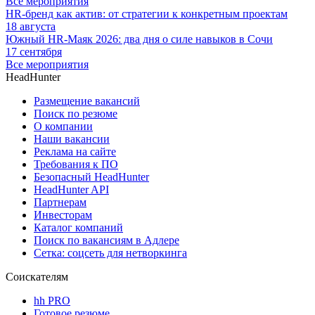
Все мероприятия
HR-бренд как актив: от стратегии к конкретным проектам
18 августа
Южный HR-Маяк 2026: два дня о силе навыков в Сочи
17 сентября
Все мероприятия
HeadHunter
Размещение вакансий
Поиск по резюме
О компании
Наши вакансии
Реклама на сайте
Требования к ПО
Безопасный HeadHunter
HeadHunter API
Партнерам
Инвесторам
Каталог компаний
Поиск по вакансиям в Адлере
Сетка: соцсеть для нетворкинга
Соискателям
hh PRO
Готовое резюме