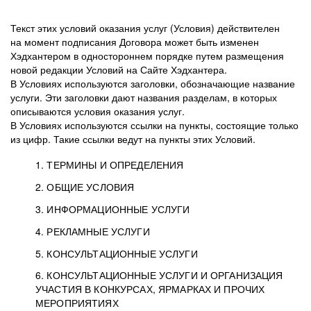
Текст этих условий оказания услуг (Условия) действителен
на момент подписания Договора может быть изменен
Хэдхантером в одностороннем порядке путем размещения
новой редакции Условий на Сайте Хэдхантера.
В Условиях используются заголовки, обозначающие название
услуги. Эти заголовки дают названия разделам, в которых
описываются условия оказания услуг.
В Условиях используются ссылки на пункты, состоящие только
из цифр. Такие ссылки ведут на пункты этих Условий.
1. ТЕРМИНЫ И ОПРЕДЕЛЕНИЯ
2. ОБЩИЕ УСЛОВИЯ
3. ИНФОРМАЦИОННЫЕ УСЛУГИ
1.1. Хэдхантер, или
Хэдхантер, ООО
4. РЕКЛАМНЫЕ УСЛУГИ
HeadHunter, или
«Хэдхантер», ИНН
2.1. Типы и статусы регистрации
5. КОНСУЛЬТАЦИОННЫЕ УСЛУГИ
Исполнитель
7718620740, адрес:
Типы регистрации
3.1. Предоставление доступа к базе данных
2.2. Активация услуг
6. КОНСУЛЬТАЦИОННЫЕ УСЛУГИ И ОРГАНИЗАЦИЯ
125047, г. Москва,
резюме с предложениями Соискателей
Описание и активация
УЧАСТИЯ В КОНКУРСАХ, ЯРМАРКАХ И ПРОЧИХ
2.1.1. Заказчику может быть присвоен один
4.0. Общие условия оказания рекламных услуг
внутригородская
о трудоустройстве с возможностью просмотра
МЕРОПРИЯТИЯХ
из Типов регистраций.
территория
4.0.1. Хэдхантер оказывает Заказчику услугу