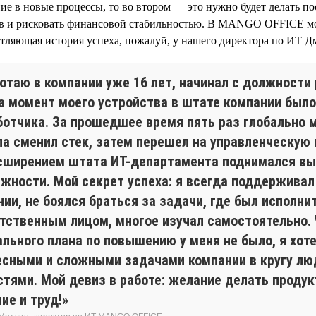
ие в новые процессы, то во втором — это нужно будет делать по
ов и рисковать финансовой стабильностью. В MANGO OFFICE м
тляющая история успеха, пожалуй, у нашего директора по ИТ Д
ботаю в компании уже 16 лет, начинал с должности
На момент моего устройства в штате компании было
ботчика. За прошедшее время пять раз глобально 
ла сменил стек, затем перешел на управленческую
асширением штата ИТ-департамента поднимался в
лжности. Мой секрет успеха: я всегда поддержива
ии, не боялся браться за задачи, где был исполни
етственным лицом, многое изучал самостоятельно.
ального плана по повышению у меня не было, я хот
есными и сложными задачами компании в кругу лю
стями. Мой девиз в работе: желание делать продук
ие и труд!»