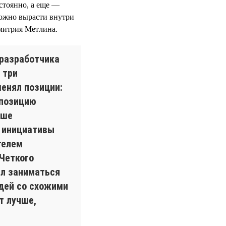
стоянно, а еще —
ожно вырасти внутри
митрия Метлина.
 разработчика
 три
менял позиции:
 позицию
ыше
л инициативы
телем
 Четкого
ел заниматься
дей со схожими
т лучше,