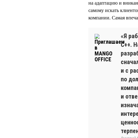
на адаптацию и вникан
самому искать клиент
компании. Самая впеча
«Я ра
С++. 
разра
снача
и с р
по до
компан
и отв
изнач
интер
ценно
терпен