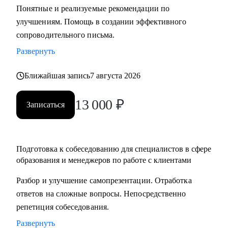
Понятные и реализуемые рекомендации по
составлению резюме, подготовка к интервью и помощь в
улучшениям. Помощь в создании эффективного
старте/продвижении в карьере в образовании и смежных
сопроводительного письма.
областях.
• Менторство для Senior-менеджеров.
Развернуть
• Бизнес-трекинг стартапов в образовании.
Ближайшая запись
7 августа 2026
• Сформулировать карьерную цель и разработать план для
ее достижения.
13 000
₽
Записаться
Кому могу помочь:
• Специалистам всех уровней в сфере образования и
смежных областей.
Подготовка к собеседованию для специалистов в сфере
• Менеджерам по продажам и по работе с клиентами.
образования и менеджеров по работе с клиентами
• Руководителям бизнеса, отделов.
Разбор и улучшение самопрезентации. Отработка
• Новичкам, кто только начинает свой путь.
ответов на сложные вопросы. Непосредственно
• Опытным специалистам, которые хотят сделать шаг
репетиция собеседования.
вперед в своей карьере.
Развернуть