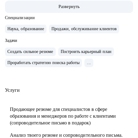
ABBA Centre.
Развернуть
• Закончила школу в Вашингтоне, США, высшее
лингвистическое образование в ЧГУ, РФ.
Специализации
• Сейчас учусь в магистратуре МИП на практического
Наука, образование
Продажи, обслуживание клиентов
психолога и коуча.
• Создала два собственных бизнес-проекта с 0, вывела в
Задачи
"+" и продала как готовый успешный бизнес (студия
Создать сильное резюме
Построить карьерный план
красоты и школа английского языка для детей и взрослых).
Проработать стратегию поиска работы
...
• 10 лет управляла бизнесом в образовательной сфере
(Центр дополнительного образования, частная школа и
английский детский сад)
• Эксперт в области ведения бизнеса в образовательной
Услуги
сфере.
• Провела 1000+ собеседований.
Продающее резюме для специалистов в сфере
• Наняла и адаптировала 100+ сотрудников.
образования и менеджеров по работе с клиентами
(сопроводительное письмо в подарок)
С чем помогу:
Анализ твоего резюме и сопроводительного письма.
• Карьерное консультирование, рекомендации по