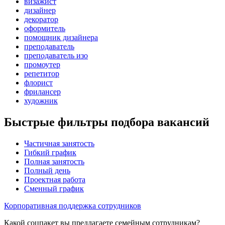
визажист
дизайнер
декоратор
оформитель
помощник дизайнера
преподаватель
преподаватель изо
промоутер
репетитор
флорист
фрилансер
художник
Быстрые фильтры подбора вакансий
Частичная занятость
Гибкий график
Полная занятость
Полный день
Проектная работа
Сменный график
Корпоративная поддержка сотрудников
Какой соцпакет вы предлагаете семейным сотрудникам?