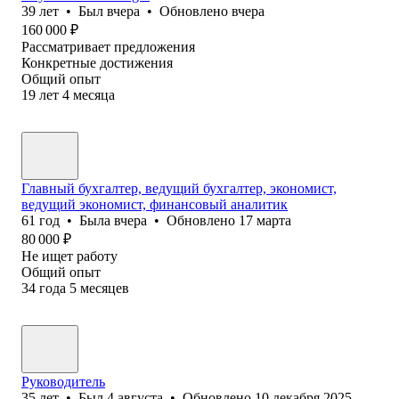
39
лет
•
Был
вчера
•
Обновлено
вчера
160 000
₽
Рассматривает предложения
Конкретные достижения
Общий опыт
19
лет
4
месяца
Главный бухгалтер, ведущий бухгалтер, экономист,
ведущий экономист, финансовый аналитик
61
год
•
Была
вчера
•
Обновлено
17 марта
80 000
₽
Не ищет работу
Общий опыт
34
года
5
месяцев
Руководитель
35
лет
•
Был
4 августа
•
Обновлено
10 декабря 2025