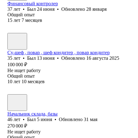
Финансовый контролер
37
лет
•
Был
24 июня
•
Обновлено
28 января
Общий опыт
15
лет
7
месяцев
Су-шеф , повар , шеф кондитер , повар кондитер
35
лет
•
Был
13 июня
•
Обновлено
16 августа 2025
100 000
₽
Не ищет работу
Общий опыт
10
лет
10
месяцев
Начальник склада, базы
46
лет
•
Был
5 июня
•
Обновлено
31 мая
270 000
₽
Не ищет работу
Общий опыт