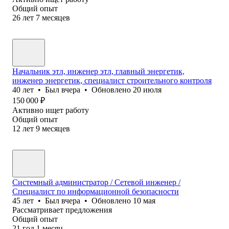
Общий опыт
26
лет
7
месяцев
Начальник этл, инженер этл, главный энергетик,
инженер энергетик, специалист строительного контроля
40
лет
•
Был
вчера
•
Обновлено
20 июля
150 000
₽
Активно ищет работу
Общий опыт
12
лет
9
месяцев
Системный администратор / Сетевой инженер /
Специалист по информационной безопасности
45
лет
•
Был
вчера
•
Обновлено
10 мая
Рассматривает предложения
Общий опыт
21
год
1
месяц