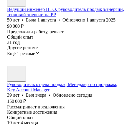
Ведущий инженер ПТО, руководитель продаж э/энергии,
тепловой энергии на РР
50
лет
•
Была
1 августа
•
Обновлено
1 августа 2025
90 000
₽
Предложили работу, решает
Общий опыт
31
год
Другие резюме
Ещё 1 резюме
Руководитель отдела продаж, Менеджер по продажам,
Key Account Manager
39
лет
•
Был
вчера
•
Обновлено
сегодня
150 000
₽
Рассматривает предложения
Конкретные достижения
Общий опыт
19
лет
4
месяца