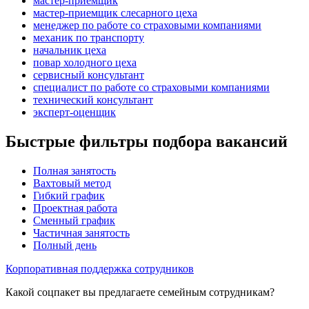
мастер-приемщик
мастер-приемщик слесарного цеха
менеджер по работе со страховыми компаниями
механик по транспорту
начальник цеха
повар холодного цеха
сервисный консультант
специалист по работе со страховыми компаниями
технический консультант
эксперт-оценщик
Быстрые фильтры подбора вакансий
Полная занятость
Вахтовый метод
Гибкий график
Проектная работа
Сменный график
Частичная занятость
Полный день
Корпоративная поддержка сотрудников
Какой соцпакет вы предлагаете семейным сотрудникам?