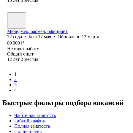
15
лет
3
месяца
Менеджер, бармен, официант
32
года
•
Был
17 мая
•
Обновлено
13 марта
80 000
₽
Не ищет работу
Общий опыт
12
лет
2
месяца
1
2
3
4
Быстрые фильтры подбора вакансий
Частичная занятость
Гибкий график
Полная занятость
Полный день