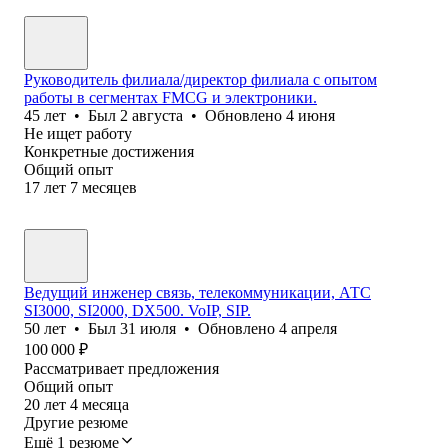
Руководитель филиала/директор филиала с опытом
работы в сегментах FMCG и электроники.
45
лет
•
Был
2 августа
•
Обновлено
4 июня
Не ищет работу
Конкретные достижения
Общий опыт
17
лет
7
месяцев
Ведущий инженер связь, телекоммуникации, АТС
SI3000, SI2000, DX500. VoIP, SIP.
50
лет
•
Был
31 июля
•
Обновлено
4 апреля
100 000
₽
Рассматривает предложения
Общий опыт
20
лет
4
месяца
Другие резюме
Ещё 1 резюме