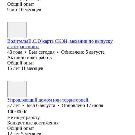
Общий опыт
9
лет
10
месяцев
Водитель(B,C,D)карта СКЗИ, механик по выпуску
автотранспорта
43
года
•
Был
сегодня
•
Обновлено
5 августа
Активно ищет работу
Общий опыт
15
лет
11
месяцев
Упровляющий домом или территорией.
37
лет
•
Был
6 августа
•
Обновлено
17 июля
100 000
₽
Не ищет работу
Конкретные достижения
Общий опыт
12
лет
5
месяцев