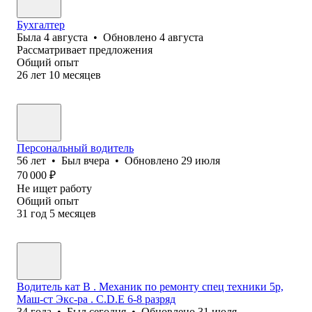
Бухгалтер
Была
4 августа
•
Обновлено
4 августа
Рассматривает предложения
Общий опыт
26
лет
10
месяцев
Персональный водитель
56
лет
•
Был
вчера
•
Обновлено
29 июля
70 000
₽
Не ищет работу
Общий опыт
31
год
5
месяцев
Водитель кат B . Механик по ремонту спец техники 5р,
Маш-ст Экс-ра . С.D.E 6-8 разряд
34
года
•
Был
сегодня
•
Обновлено
31 июля