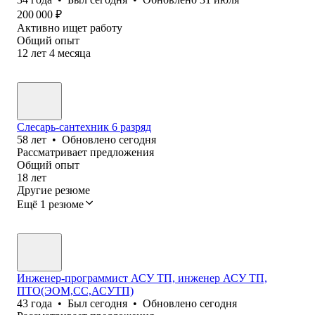
200 000
₽
Активно ищет работу
Общий опыт
12
лет
4
месяца
Слесарь-сантехник 6 разряд
58
лет
•
Обновлено
сегодня
Рассматривает предложения
Общий опыт
18
лет
Другие резюме
Ещё 1 резюме
Инженер-программист АСУ ТП, инженер АСУ ТП,
ПТО(ЭОМ,СС,АСУТП)
43
года
•
Был
сегодня
•
Обновлено
сегодня