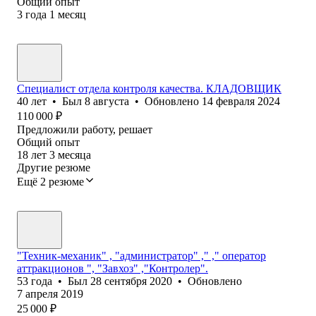
Общий опыт
3
года
1
месяц
Специалист отдела контроля качества. КЛАДОВЩИК
40
лет
•
Был
8 августа
•
Обновлено
14 февраля 2024
110 000
₽
Предложили работу, решает
Общий опыт
18
лет
3
месяца
Другие резюме
Ещё 2 резюме
"Техник-механик" , "администратор" ," ," оператор
аттракционов ", "Завхоз" ,"Контролер".
53
года
•
Был
28 сентября 2020
•
Обновлено
7 апреля 2019
25 000
₽