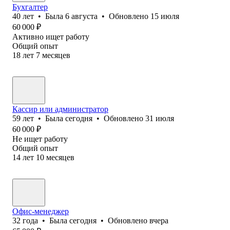
Бухгалтер
40
лет
•
Была
6 августа
•
Обновлено
15 июля
60 000
₽
Активно ищет работу
Общий опыт
18
лет
7
месяцев
Кассир или администратор
59
лет
•
Была
сегодня
•
Обновлено
31 июля
60 000
₽
Не ищет работу
Общий опыт
14
лет
10
месяцев
Офис-менеджер
32
года
•
Была
сегодня
•
Обновлено
вчера