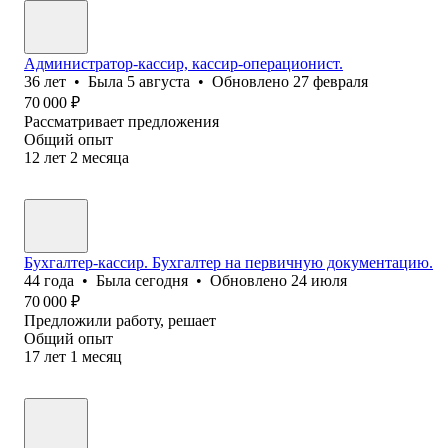
Администратор-кассир, кассир-операционист.
36
лет
•
Была
5 августа
•
Обновлено
27 февраля
70 000
₽
Рассматривает предложения
Общий опыт
12
лет
2
месяца
Бухгалтер-кассир. Бухгалтер на первичную документацию.
44
года
•
Была
сегодня
•
Обновлено
24 июля
70 000
₽
Предложили работу, решает
Общий опыт
17
лет
1
месяц