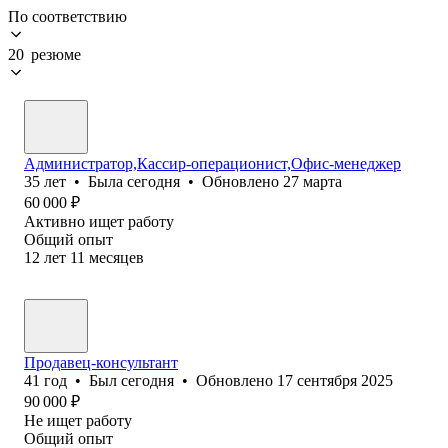
По соответствию
20 резюме
Администратор,Кассир-операционист,Офис-менеджер
35
лет
•
Была
сегодня
•
Обновлено
27 марта
60 000
₽
Активно ищет работу
Общий опыт
12
лет
11
месяцев
Продавец-консультант
41
год
•
Был
сегодня
•
Обновлено
17 сентября 2025
90 000
₽
Не ищет работу
Общий опыт