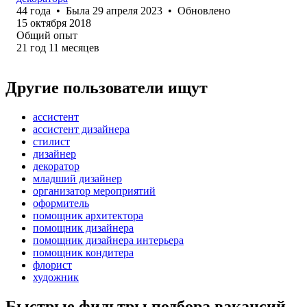
44
года
•
Была
29 апреля 2023
•
Обновлено
15 октября 2018
Общий опыт
21
год
11
месяцев
Другие пользователи ищут
ассистент
ассистент дизайнера
стилист
дизайнер
декоратор
младший дизайнер
организатор мероприятий
оформитель
помощник архитектора
помощник дизайнера
помощник дизайнера интерьера
помощник кондитера
флорист
художник
Быстрые фильтры подбора вакансий