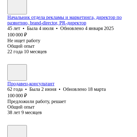
Начальник отдела рекламы и маркетинга, директор по
развитию, brand-director, PR-директор
45
лет
•
Была
4 июля
•
Обновлено
4 января 2025
100 000
₽
Не ищет работу
Общий опыт
22
года
10
месяцев
Продавец-консультант
62
года
•
Была
2 июня
•
Обновлено
18 марта
100 000
₽
Предложили работу, решает
Общий опыт
38
лет
9
месяцев