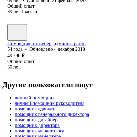
69
лет
•
Обновлено
21 февраля 2020
Общий опыт
39
лет
1
месяц
Помощник, инженер, администратор
54
года
•
Обновлено
4 декабря 2018
49 790
₽
Общий опыт
30
лет
Другие пользователи ищут
личный помощник
личный помощник руководителя
помощник адвоката
помощник генерального директора
помощник дизайнера
помощник директора
помощник маркетолога
помощник менеджера