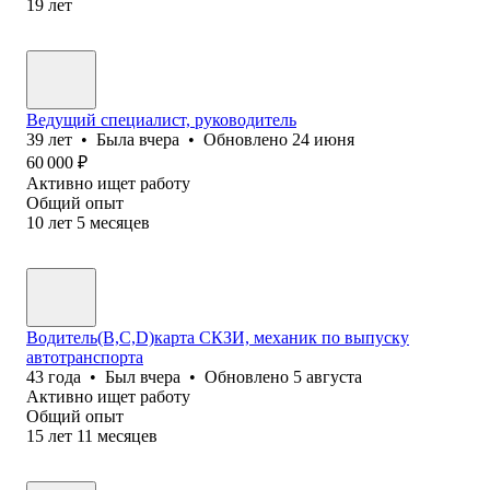
19
лет
Ведущий специалист, руководитель
39
лет
•
Была
вчера
•
Обновлено
24 июня
60 000
₽
Активно ищет работу
Общий опыт
10
лет
5
месяцев
Водитель(B,C,D)карта СКЗИ, механик по выпуску
автотранспорта
43
года
•
Был
вчера
•
Обновлено
5 августа
Активно ищет работу
Общий опыт
15
лет
11
месяцев