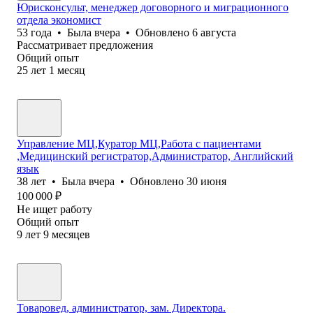
Юрисконсульт, менеджер договорного и миграционного
отдела экономист
53
года
•
Была
вчера
•
Обновлено
6 августа
Рассматривает предложения
Общий опыт
25
лет
1
месяц
Управление МЦ,Куратор МЦ,Работа с пациентами
,Медицинский регистратор,Администратор, Английский
язык
38
лет
•
Была
вчера
•
Обновлено
30 июня
100 000
₽
Не ищет работу
Общий опыт
9
лет
9
месяцев
Товаровед, администратор, зам. Директора.