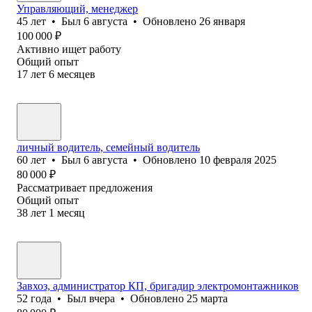
Управляющий, менеджер
45
лет
•
Был
6 августа
•
Обновлено
26 января
100 000
₽
Активно ищет работу
Общий опыт
17
лет
6
месяцев
личный водитель, семейный водитель
60
лет
•
Был
6 августа
•
Обновлено
10 февраля 2025
80 000
₽
Рассматривает предложения
Общий опыт
38
лет
1
месяц
Завхоз, администратор КП, бригадир электромонтажников
52
года
•
Был
вчера
•
Обновлено
25 марта