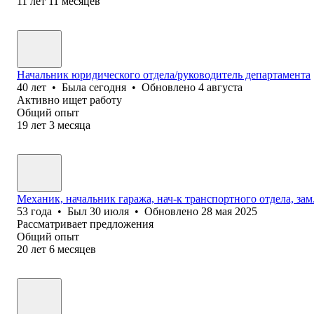
11
лет
11
месяцев
Начальник юридического отдела/руководитель департамента
40
лет
•
Была
сегодня
•
Обновлено
4 августа
Активно ищет работу
Общий опыт
19
лет
3
месяца
Механик, начальник гаража, нач-к транспортного отдела, зам. 
53
года
•
Был
30 июля
•
Обновлено
28 мая 2025
Рассматривает предложения
Общий опыт
20
лет
6
месяцев