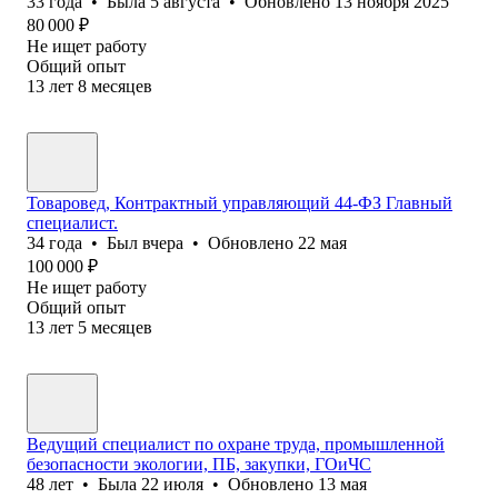
33
года
•
Была
5 августа
•
Обновлено
13 ноября 2025
80 000
₽
Не ищет работу
Общий опыт
13
лет
8
месяцев
Товаровед, Контрактный управляющий 44-ФЗ Главный
специалист.
34
года
•
Был
вчера
•
Обновлено
22 мая
100 000
₽
Не ищет работу
Общий опыт
13
лет
5
месяцев
Ведущий специалист по охране труда, промышленной
безопасности экологии, ПБ, закупки, ГОиЧС
48
лет
•
Была
22 июля
•
Обновлено
13 мая