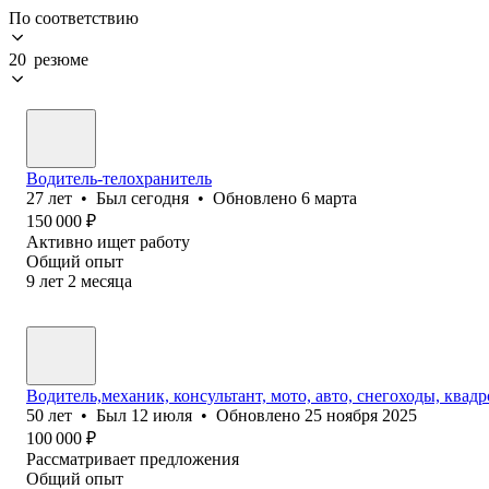
По соответствию
20 резюме
Водитель-телохранитель
27
лет
•
Был
сегодня
•
Обновлено
6 марта
150 000
₽
Активно ищет работу
Общий опыт
9
лет
2
месяца
Водитель,механик, консультант, мото, авто, снегоходы, квадр
50
лет
•
Был
12 июля
•
Обновлено
25 ноября 2025
100 000
₽
Рассматривает предложения
Общий опыт