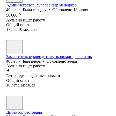
Администратор, супервайзер,менеджер.
49
лет
•
Была
сегодня
•
Обновлено
18 июня
50 000
₽
Активно ищет работу
Общий опыт
17
лет
10
месяцев
Заместитель руководителя, экономист, аналитик
40
лет
•
Был
вчера
•
Обновлено
вчера
Активно ищет работу
Есть подтверждённые навыки
Общий опыт
16
лет
5
месяцев
Директор ресторана