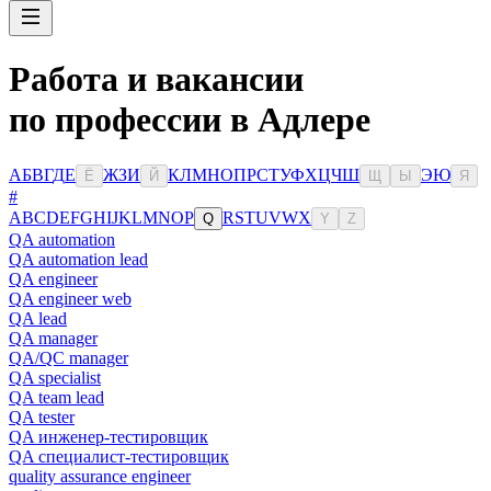
Работа и вакансии
по профессии в Адлере
А
Б
В
Г
Д
Е
Ж
З
И
К
Л
М
Н
О
П
Р
С
Т
У
Ф
Х
Ц
Ч
Ш
Э
Ю
Ё
Й
Щ
Ы
Я
#
A
B
C
D
E
F
G
H
I
J
K
L
M
N
O
P
R
S
T
U
V
W
X
Q
Y
Z
QA automation
QA automation lead
QA engineer
QA engineer web
QA lead
QA manager
QA/QC manager
QA specialist
QA team lead
QA tester
QA инженер-тестировщик
QA специалист-тестировщик
quality assurance engineer