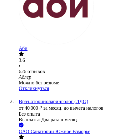
Аби
3.6
•
626
отзывов
Адлер
Можно без резюме
Откликнуться
Врач-оториноларинголог (ЛДО)
от
40 000
₽
за месяц,
до вычета налогов
Без опыта
Выплаты: Два раза в месяц
ОАО
Санаторий Южное Взморье