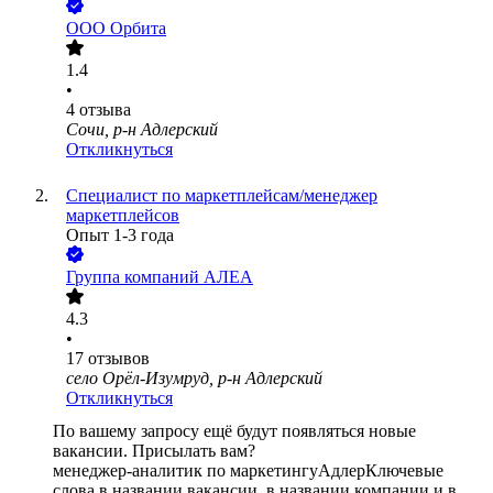
ООО
Орбита
1.4
•
4
отзыва
Сочи, р-н Адлерский
Откликнуться
Специалист по маркетплейсам/менеджер
маркетплейсов
Опыт 1-3 года
Группа компаний АЛЕА
4.3
•
17
отзывов
село Орёл-Изумруд, р-н Адлерский
Откликнуться
По вашему запросу ещё будут появляться новые
вакансии. Присылать вам?
менеджер-аналитик по маркетингу
Адлер
Ключевые
слова в названии вакансии, в названии компании и в