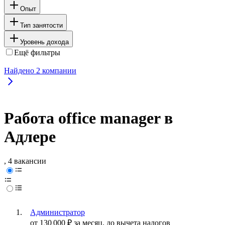
Опыт
Тип занятости
Уровень дохода
Ещё фильтры
Найдено
2
компании
Работа office manager в
Адлере
, 4 вакансии
Администратор
от
130 000
₽
за месяц,
до вычета налогов