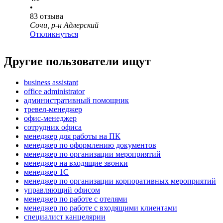
•
83
отзыва
Сочи, р-н Адлерский
Откликнуться
Другие пользователи ищут
business assistant
office administrator
административный помощник
тревел-менеджер
офис-менеджер
сотрудник офиса
менеджер для работы на ПК
менеджер по оформлению документов
менеджер по организации мероприятий
менеджер на входящие звонки
менеджер 1С
менеджер по организации корпоративных мероприятий
управляющий офисом
менеджер по работе с отелями
менеджер по работе с входящими клиентами
специалист канцелярии