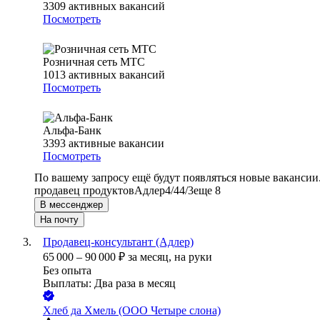
3309
активных вакансий
Посмотреть
Розничная сеть МТС
1013
активных вакансий
Посмотреть
Альфа-Банк
3393
активные вакансии
Посмотреть
По вашему запросу ещё будут появляться новые вакансии
продавец продуктов
Адлер
4/4
4/3
еще 8
В мессенджер
На почту
Продавец-консультант (Адлер)
65 000
–
90 000
₽
за месяц,
на руки
Без опыта
Выплаты: Два раза в месяц
Хлеб да Хмель (ООО Четыре слона)