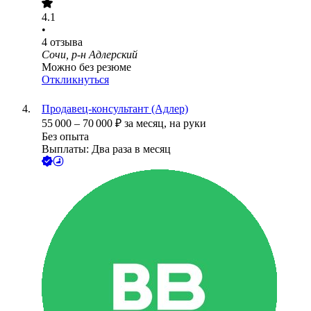
4.1
•
4
отзыва
Сочи, р-н Адлерский
Можно без резюме
Откликнуться
Продавец-консультант (Адлер)
55 000
–
70 000
₽
за месяц,
на руки
Без опыта
Выплаты: Два раза в месяц