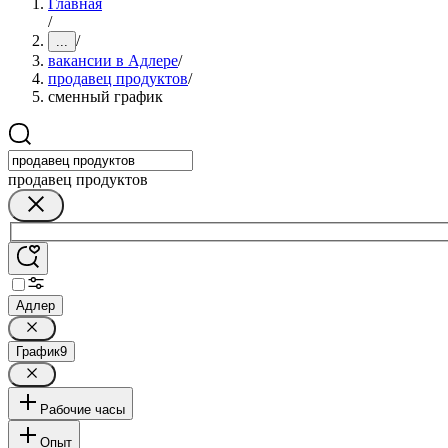
Главная
/
/
...
вакансии в Адлере
/
продавец продуктов
/
сменный график
продавец продуктов
Адлер
График
9
Рабочие часы
Опыт