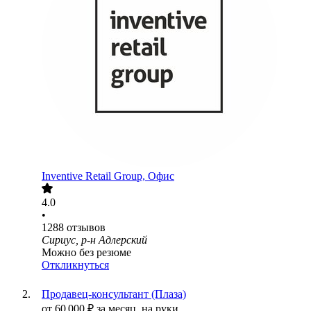
Inventive Retail Group, Офис
4.0
•
1288
отзывов
Сириус, р-н Адлерский
Можно без резюме
Откликнуться
Продавец-консультант (Плаза)
от
60 000
₽
за месяц,
на руки