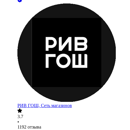
РИВ ГОШ, Сеть магазинов
3.7
•
1192
отзыва