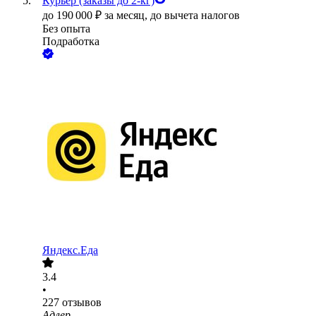
Курьер (заказы до 2-кг)
до
190 000
₽
за месяц,
до вычета налогов
Без опыта
Подработка
Яндекс.Еда
3.4
•
227
отзывов
Адлер