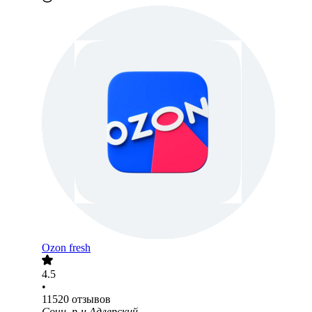
Ozon fresh
4.5
•
11520
отзывов
Сочи, р-н Адлерский