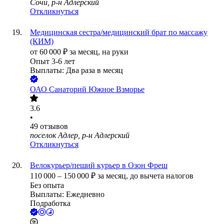
Сочи, р-н Адлерский
Откликнуться
Медицинская сестра/медицинский брат по массажу
(КИМ)
от
60 000
₽
за месяц,
на руки
Опыт 3-6 лет
Выплаты: Два раза в месяц
ОАО
Санаторий Южное Взморье
3.6
•
49
отзывов
поселок Адлер, р-н Адлерский
Откликнуться
Велокурьер/пеший курьер в Озон Фреш
110 000
–
150 000
₽
за месяц,
до вычета налогов
Без опыта
Выплаты: Ежедневно
Подработка