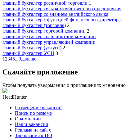
главный бухгалтер розничной торговли
1
главный бухгалтер сельскохозяйственного предприятия
главный бухгалтер со знанием английского языка
главный бухгалтер с функцией финансового директора
главный бухгалтер (торговля)
2
главный бухгалтер торговой компании
2
главный бухгалтер транспортной компании
главный бухгалтер управляющей компании
главный бухгалтер (услуги)
2
главный бухгалтер УСН
3
1
2
3
4
5
...
9
дальше
Скачайте приложение
Чтобы получать уведомления о приглашениях мгновенно
HeadHunter
Размещение вакансий
Поиск по резюме
О компании
Наши вакансии
Реклама на сайте
Требования к ПО