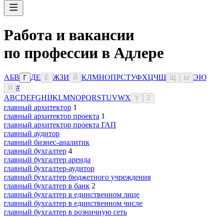
Работа и вакансии
по профессии в Адлере
А
Б
В
Д
Е
Ж
З
И
К
Л
М
Н
О
П
Р
С
Т
У
Ф
Х
Ц
Ч
Ш
Э
Ю
Г
Ё
Й
Щ
Ы
#
Я
A
B
C
D
E
F
G
H
I
J
K
L
M
N
O
P
Q
R
S
T
U
V
W
X
Y
Z
главный архитектор
1
главный архитектор проекта
1
главный архитектор проекта ГАП
главный аудитор
главный бизнес-аналитик
главный бухгалтер
4
главный бухгалтер аренда
главный бухгалтер-аудитор
главный бухгалтер бюджетного учреждения
главный бухгалтер в банк
2
главный бухгалтер в единственном лице
главный бухгалтер в единственном числе
главный бухгалтер в розничную сеть