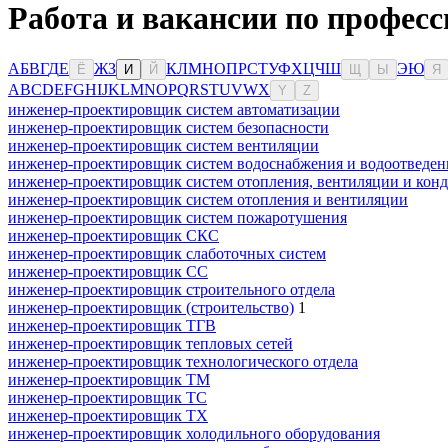
Работа и вакансии по професс
А
Б
В
Г
Д
Е
Ж
З
К
Л
М
Н
О
П
Р
С
Т
У
Ф
Х
Ц
Ч
Ш
Э
Ю
Ё
И
Й
Щ
Ы
Я
A
B
C
D
E
F
G
H
I
J
K
L
M
N
O
P
Q
R
S
T
U
V
W
X
Y
Z
инженер-проектировщик систем автоматизации
инженер-проектировщик систем безопасности
инженер-проектировщик систем вентиляции
инженер-проектировщик систем водоснабжения и водоотведен
инженер-проектировщик систем отопления, вентиляции и кон
инженер-проектировщик систем отопления и вентиляции
инженер-проектировщик систем пожаротушения
инженер-проектировщик СКС
инженер-проектировщик слаботочных систем
инженер-проектировщик СС
инженер-проектировщик строительного отдела
инженер-проектировщик (строительство)
1
инженер-проектировщик ТГВ
инженер-проектировщик тепловых сетей
инженер-проектировщик технологического отдела
инженер-проектировщик ТМ
инженер-проектировщик ТС
инженер-проектировщик ТХ
инженер-проектировщик холодильного оборудования