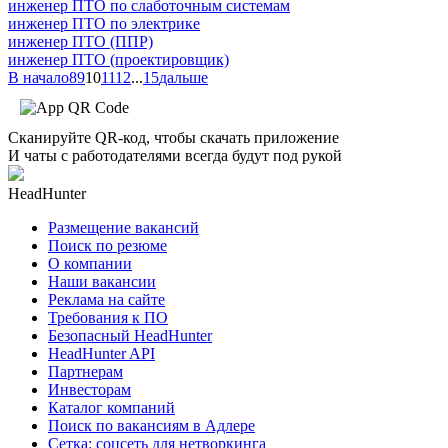
инженер ПТО по слаботочным системам
инженер ПТО по электрике
инженер ПТО (ППР)
инженер ПТО (проектировщик)
В начало
8
9
10
11
12
...
15
дальше
Сканируйте QR-код, чтобы скачать приложение
И чаты с работодателями всегда будут под рукой
HeadHunter
Размещение вакансий
Поиск по резюме
О компании
Наши вакансии
Реклама на сайте
Требования к ПО
Безопасный HeadHunter
HeadHunter API
Партнерам
Инвесторам
Каталог компаний
Поиск по вакансиям в Адлере
Сетка: соцсеть для нетворкинга