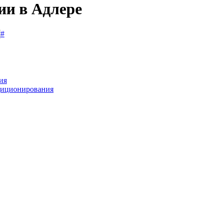
ии в Адлере
#
ия
диционирования