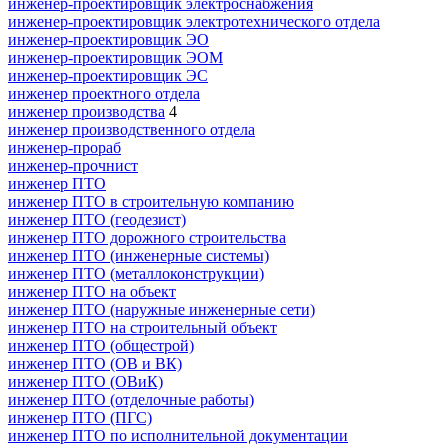
инженер-проектировщик электроснабжения
инженер-проектировщик электротехнического отдела
инженер-проектировщик ЭО
инженер-проектировщик ЭОМ
инженер-проектировщик ЭС
инженер проектного отдела
инженер производства
4
инженер производственного отдела
инженер-прораб
инженер-прочнист
инженер ПТО
инженер ПТО в строительную компанию
инженер ПТО (геодезист)
инженер ПТО дорожного строительства
инженер ПТО (инженерные системы)
инженер ПТО (металлоконструкции)
инженер ПТО на объект
инженер ПТО (наружные инженерные сети)
инженер ПТО на строительный объект
инженер ПТО (общестрой)
инженер ПТО (ОВ и ВК)
инженер ПТО (ОВиК)
инженер ПТО (отделочные работы)
инженер ПТО (ПГС)
инженер ПТО по исполнительной документации