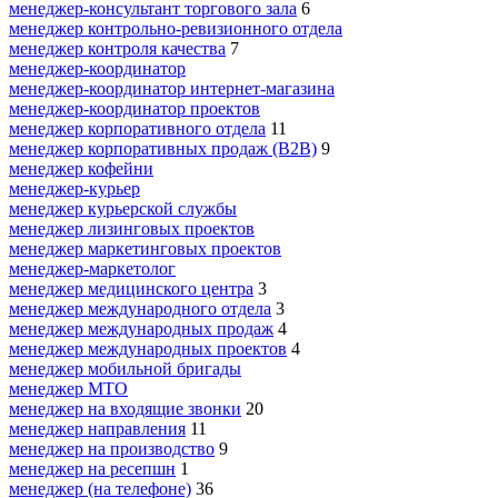
менеджер-консультант торгового зала
6
менеджер контрольно-ревизионного отдела
менеджер контроля качества
7
менеджер-координатор
менеджер-координатор интернет-магазина
менеджер-координатор проектов
менеджер корпоративного отдела
11
менеджер корпоративных продаж (B2B)
9
менеджер кофейни
менеджер-курьер
менеджер курьерской службы
менеджер лизинговых проектов
менеджер маркетинговых проектов
менеджер-маркетолог
менеджер медицинского центра
3
менеджер международного отдела
3
менеджер международных продаж
4
менеджер международных проектов
4
менеджер мобильной бригады
менеджер МТО
менеджер на входящие звонки
20
менеджер направления
11
менеджер на производство
9
менеджер на ресепшн
1
менеджер (на телефоне)
36