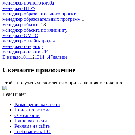
менеджер ночного клуба
менеджер НПФ
менеджер образовательного проекта
менеджер образовательных программ
1
менеджер объекта
18
менеджер объекта по клинингу
менеджер ОМТС
менеджер онлайн-продаж
менеджер-оператор
менеджер-оператор 1С
В начало
10
11
12
13
14
...
47
дальше
Скачайте приложение
Чтобы получать уведомления о приглашениях мгновенно
HeadHunter
Размещение вакансий
Поиск по резюме
О компании
Наши вакансии
Реклама на сайте
Требования к ПО