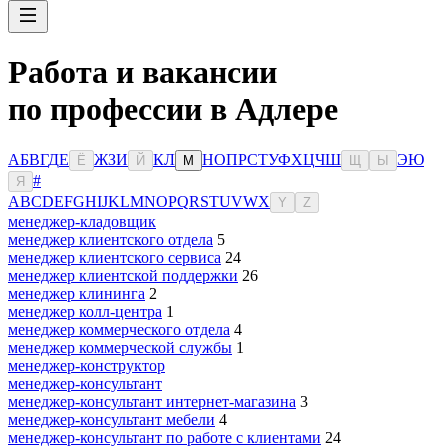
Работа и вакансии
по профессии в Адлере
А
Б
В
Г
Д
Е
Ж
З
И
К
Л
Н
О
П
Р
С
Т
У
Ф
Х
Ц
Ч
Ш
Э
Ю
Ё
Й
М
Щ
Ы
#
Я
A
B
C
D
E
F
G
H
I
J
K
L
M
N
O
P
Q
R
S
T
U
V
W
X
Y
Z
менеджер-кладовщик
менеджер клиентского отдела
5
менеджер клиентского сервиса
24
менеджер клиентской поддержки
26
менеджер клининга
2
менеджер колл-центра
1
менеджер коммерческого отдела
4
менеджер коммерческой службы
1
менеджер-конструктор
менеджер-консультант
менеджер-консультант интернет-магазина
3
менеджер-консультант мебели
4
менеджер-консультант по работе с клиентами
24