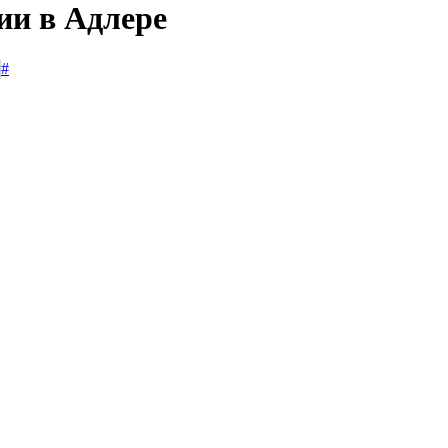
ии в Адлере
#