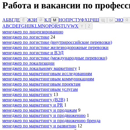
Работа и вакансии по професс
А
Б
В
Г
Д
Е
Ж
З
И
К
Л
Н
О
П
Р
С
Т
У
Ф
Х
Ц
Ч
Ш
Э
Ю
Ё
Й
М
Щ
Ы
Я
A
B
C
D
E
F
G
H
I
J
K
L
M
N
O
P
Q
R
S
T
U
V
W
X
Y
Z
менеджер по лицензированию
менеджер по логистике
24
менеджер по логистике (внутрироссийские перевозки)
менеджер по логистике железнодорожные перевозки
менеджер по логистике и ВЭД
менеджер по логистике (международные перевозки)
менеджер по локализации
менеджер по локальному маркетингу
1
менеджер по маркетинговым исследованиям
менеджер по маркетинговым коммуникациям
менеджер по маркетинговым проектам
менеджер по маркетинговым услугам
менеджер по маркетингу
13
менеджер по маркетингу (B2B)
1
менеджер по маркетингу и PR
1
менеджер по маркетингу и продажам
9
менеджер по маркетингу и продвижению
1
менеджер по маркетингу и продвижению бренда
менеджер по маркетингу и развитию
12