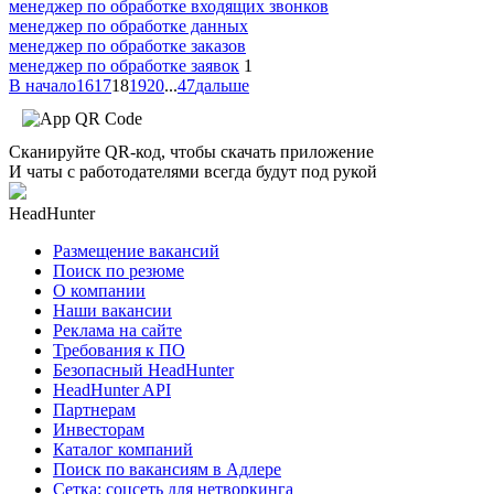
менеджер по обработке входящих звонков
менеджер по обработке данных
менеджер по обработке заказов
менеджер по обработке заявок
1
В начало
16
17
18
19
20
...
47
дальше
Сканируйте QR-код, чтобы скачать приложение
И чаты с работодателями всегда будут под рукой
HeadHunter
Размещение вакансий
Поиск по резюме
О компании
Наши вакансии
Реклама на сайте
Требования к ПО
Безопасный HeadHunter
HeadHunter API
Партнерам
Инвесторам
Каталог компаний
Поиск по вакансиям в Адлере
Сетка: соцсеть для нетворкинга