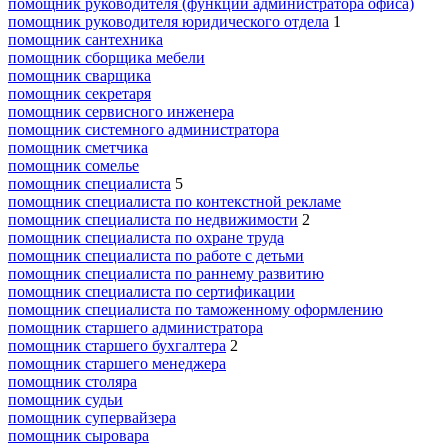
помощник руководителя (функции администратора офиса)
помощник руководителя юридического отдела
1
помощник сантехника
помощник сборщика мебели
помощник сварщика
помощник секретаря
помощник сервисного инженера
помощник системного администратора
помощник сметчика
помощник сомелье
помощник специалиста
5
помощник специалиста по контекстной рекламе
помощник специалиста по недвижимости
2
помощник специалиста по охране труда
помощник специалиста по работе с детьми
помощник специалиста по раннему развитию
помощник специалиста по сертификации
помощник специалиста по таможенному оформлению
помощник старшего администратора
помощник старшего бухгалтера
2
помощник старшего менеджера
помощник столяра
помощник судьи
помощник супервайзера
помощник сыровара