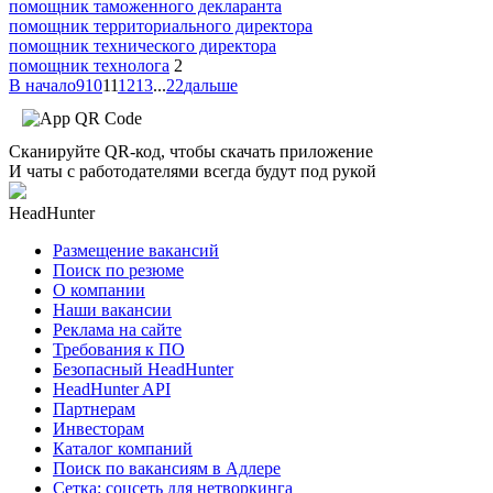
помощник таможенного декларанта
помощник территориального директора
помощник технического директора
помощник технолога
2
В начало
9
10
11
12
13
...
22
дальше
Сканируйте QR-код, чтобы скачать приложение
И чаты с работодателями всегда будут под рукой
HeadHunter
Размещение вакансий
Поиск по резюме
О компании
Наши вакансии
Реклама на сайте
Требования к ПО
Безопасный HeadHunter
HeadHunter API
Партнерам
Инвесторам
Каталог компаний
Поиск по вакансиям в Адлере
Сетка: соцсеть для нетворкинга