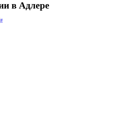
ии в Адлере
#