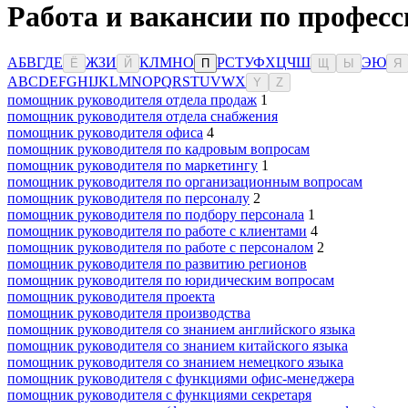
Работа и вакансии по професс
А
Б
В
Г
Д
Е
Ж
З
И
К
Л
М
Н
О
Р
С
Т
У
Ф
Х
Ц
Ч
Ш
Э
Ю
Ё
Й
П
Щ
Ы
Я
A
B
C
D
E
F
G
H
I
J
K
L
M
N
O
P
Q
R
S
T
U
V
W
X
Y
Z
помощник руководителя отдела продаж
1
помощник руководителя отдела снабжения
помощник руководителя офиса
4
помощник руководителя по кадровым вопросам
помощник руководителя по маркетингу
1
помощник руководителя по организационным вопросам
помощник руководителя по персоналу
2
помощник руководителя по подбору персонала
1
помощник руководителя по работе с клиентами
4
помощник руководителя по работе с персоналом
2
помощник руководителя по развитию регионов
помощник руководителя по юридическим вопросам
помощник руководителя проекта
помощник руководителя производства
помощник руководителя со знанием английского языка
помощник руководителя со знанием китайского языка
помощник руководителя со знанием немецкого языка
помощник руководителя с функциями офис-менеджера
помощник руководителя с функциями секретаря